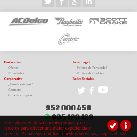
Destacados
Aviso Legal
Ofertas
Política de Privacidad
Novedades
Política de Cookies
Corporativo
Redes Sociales
¿Dónde estamos?
Contacto
Guía de compras
952 000 450
605 123 123
Este sitio web utiliza cookies propias y de
terceros para ofrecer una mejor experiencia y
servicio. Al navegar o utilizar nuestros servicios, aceptas el uso