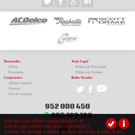
Destacados
Aviso Legal
Ofertas
Política de Privacidad
Novedades
Política de Cookies
Corporativo
Redes Sociales
¿Dónde estamos?
Contacto
Guía de compras
952 000 450
605 123 123
Este sitio web utiliza cookies propias y de
terceros para ofrecer una mejor experiencia y
servicio. Al navegar o utilizar nuestros servicios, aceptas el uso