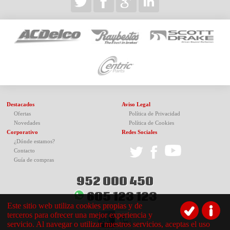
Destacados
Aviso Legal
Ofertas
Política de Privacidad
Novedades
Política de Cookies
Corporativo
Redes Sociales
¿Dónde estamos?
Contacto
Guía de compras
952 000 450
605 123 123
Este sitio web utiliza cookies propias y de
terceros para ofrecer una mejor experiencia y
servicio. Al navegar o utilizar nuestros servicios, aceptas el uso