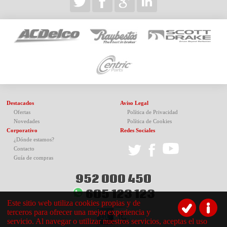
Destacados
Aviso Legal
Ofertas
Política de Privacidad
Novedades
Política de Cookies
Corporativo
Redes Sociales
¿Dónde estamos?
Contacto
Guía de compras
952 000 450
605 123 123
Este sitio web utiliza cookies propias y de
terceros para ofrecer una mejor experiencia y
servicio. Al navegar o utilizar nuestros servicios, aceptas el uso