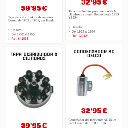
32'95 €
59'95 €
Tapa distribuidor para motores de 6
cilindros de motor Desoto desde 1953
Tapa para distribuidor de motores
a 1954.
Desoto de 1952 a 1955, ver listado.
Desoto
Desoto
Del 1953 al 1954
Del 1952 al 1955
Ref: 120124
Ref: 641033
CONDENSADOR AC
TAPA DISTRIBUIDOR 8
DELCO
CILINDROS
32'95 €
Condesador del fabricante AC Delco
39'95 €
para Desoto de 1950 a 1956.