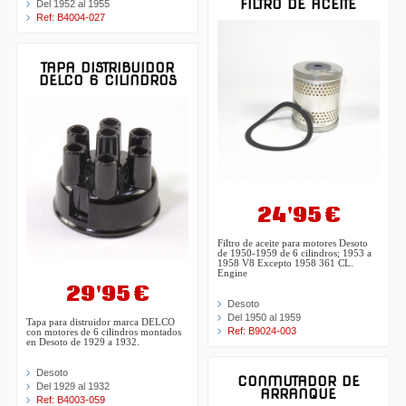
FILTRO DE ACEITE
Del 1952 al 1955
Ref: B4004-027
TAPA DISTRIBUIDOR
DELCO 6 CILINDROS
24'95 €
Filtro de aceite para motores Desoto
de 1950-1959 de 6 cilindros; 1953 a
1958 V8 Excepto 1958 361 CL.
Engine
29'95 €
Desoto
Del 1950 al 1959
Tapa para distruidor marca DELCO
Ref: B9024-003
con motores de 6 cilindros montados
en Desoto de 1929 a 1932.
Desoto
CONMUTADOR DE
Del 1929 al 1932
ARRANQUE
Ref: B4003-059