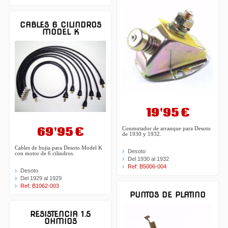
CABLES 6 CILINDROS
MODEL K
19'95 €
69'95 €
Conmutador de arranque para Desoto
de 1930 y 1932.
Cables de bujia para Desoto Model K
Desoto
con motor de 6 cilindros.
Del 1930 al 1932
Ref: B5006-004
Desoto
Del 1929 al 1929
Ref: B1062-003
PUNTOS DE PLATINO
RESISTENCIA 1.5
OHMIOS