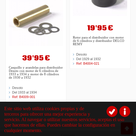
19'95 €
Rotor para el distribuidor con motor
de 6 cilindros y distribuidor DELCO
REMY
Desoto
39'95 €
Del 1929 al 1932
Ref: B4004-021
Casquillo y arandelas para distribuidor
Desoto con motor de 6 cilindros de
1933 a 1934 y motor de 8 cilindros
de 1930 a 1932
Desoto
Del 1933 al 1934
Ref: B4009-001
Este sitio web utiliza cookies propias y de
terceros para ofrecer una mejor experiencia y
servicio. Al navegar o utilizar nuestros servicios, aceptas el uso
que hacemos de ellas. Puedes cambiar la configuración en
cualquier momento.
Compartir