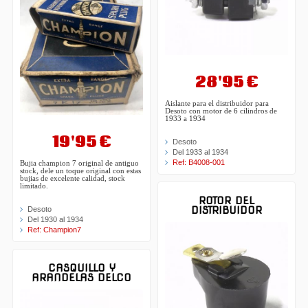
28'95 €
Aislante para el distribuidor para
Desoto con motor de 6 cilindros de
1933 a 1934
19'95 €
Desoto
Del 1933 al 1934
Ref: B4008-001
Bujia champion 7 original de antiguo
stock, dele un toque original con estas
bujias de excelente calidad, stock
limitado.
ROTOR DEL
DISTRIBUIDOR
Desoto
Del 1930 al 1934
Ref: Champion7
CASQUILLO Y
ARANDELAS DELCO