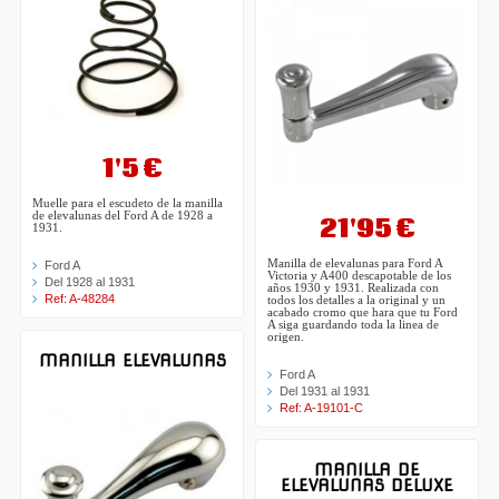
1'5 €
Muelle para el escudeto de la manilla
de elevalunas del Ford A de 1928 a
21'95 €
1931.
Manilla de elevalunas para Ford A
Ford A
Victoria y A400 descapotable de los
Del 1928 al 1931
años 1930 y 1931. Realizada con
Ref: A-48284
todos los detalles a la original y un
acabado cromo que hara que tu Ford
A siga guardando toda la linea de
origen.
MANILLA ELEVALUNAS
Ford A
Del 1931 al 1931
Ref: A-19101-C
MANILLA DE
ELEVALUNAS DELUXE