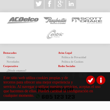
Destacados
Aviso Legal
Ofertas
Política de Privacidad
Novedades
Política de Cookies
Corporativo
Redes Sociales
¿Dónde estamos?
Contacto
Este sitio web utiliza cookies propias y de
Guía de compras
terceros para ofrecer una mejor experiencia y
servicio. Al navegar o utilizar nuestros servicios, aceptas el uso
952 000 450
que hacemos de ellas. Puedes cambiar la configuración en
cualquier momento.
605 123 123