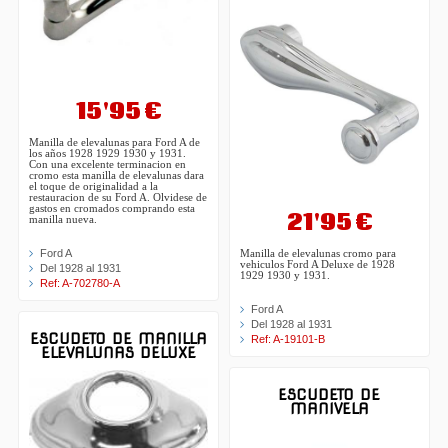
15'95 €
Manilla de elevalunas para Ford A de
los años 1928 1929 1930 y 1931.
Con una excelente terminacion en
cromo esta manilla de elevalunas dara
el toque de originalidad a la
restauracion de su Ford A. Olvidese de
gastos en cromados comprando esta
21'95 €
manilla nueva.
Ford A
Manilla de elevalunas cromo para
vehiculos Ford A Deluxe de 1928
Del 1928 al 1931
1929 1930 y 1931.
Ref: A-702780-A
Ford A
Del 1928 al 1931
ESCUDETO DE MANILLA
Ref: A-19101-B
ELEVALUNAS DELUXE
ESCUDETO DE
MANIVELA