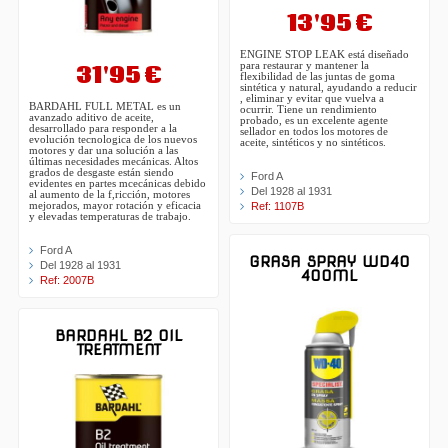
13'95 €
ENGINE STOP LEAK está diseñado
31'95 €
para restaurar y mantener la
flexibilidad de las juntas de goma
sintética y natural, ayudando a reducir
, eliminar y evitar que vuelva a
BARDAHL FULL METAL es un
ocurrir. Tiene un rendimiento
avanzado aditivo de aceite,
probado, es un excelente agente
desarrollado para responder a la
sellador en todos los motores de
evolución tecnologica de los nuevos
aceite, sintéticos y no sintéticos.
motores y dar una solución a las
últimas necesidades mecánicas. Altos
grados de desgaste están siendo
Ford A
evidentes en partes mcecánicas debido
Del 1928 al 1931
al aumento de la f,ricción, motores
mejorados, mayor rotación y eficacia
Ref: 1107B
y elevadas temperaturas de trabajo.
Ford A
GRASA SPRAY WD40
Del 1928 al 1931
400ML
Ref: 2007B
BARDAHL B2 OIL
TREATMENT