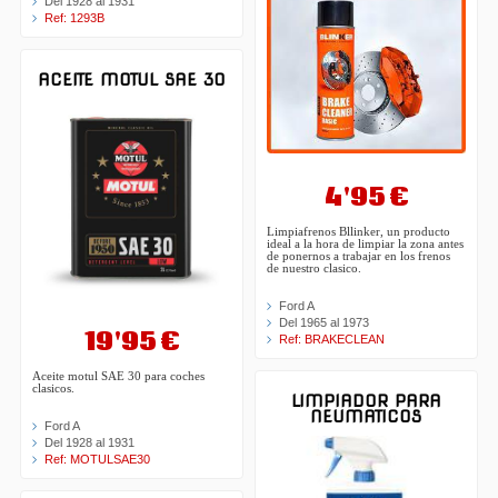
Del 1928 al 1931
Ref: 1293B
ACEITE MOTUL SAE 30
4'95 €
Limpiafrenos Bllinker, un producto
ideal a la hora de limpiar la zona antes
de ponernos a trabajar en los frenos
de nuestro clasico.
Ford A
Del 1965 al 1973
19'95 €
Ref: BRAKECLEAN
Aceite motul SAE 30 para coches
clasicos.
LIMPIADOR PARA
NEUMATICOS
Ford A
Del 1928 al 1931
Ref: MOTULSAE30