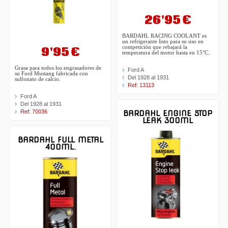
26'95 €
BARDAHL RACING COOLANT es
un refrigerante listo para su uso en
9'95 €
competición que rebajará la
temperatura del motor hasta en 15°C.
Grasa para todos los engrasadores de
Ford A
su Ford Mustang fabricada con
Del 1928 al 1931
sulfonato de calcio.
Ref: 13113
Ford A
Del 1928 al 1931
Ref: 70036
BARDAHL ENGINE STOP
LEAK 300ML
BARDAHL FULL METAL
400ML.