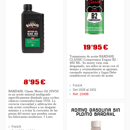
19'95 €
Tratamiento de aceite BARDAHL
CLASSIC Compression Engine B2 -
400 ML. Su motor viejo está
desgastado, sus sellos se secan con el
tiempo y eventualmente se agrietan,
causando supuración y fugas Debe
restablecerse el circuito de aceite.
8'95 €
Ford A
Del 1928 al 1931
BARDAHL Classic Motor Oil 20W50
Ref: 2240B
es un aceite mineral multigrado
específicamente diseñado para coches
clásicos construidos hasta 1950. La
correcta viscosidad y aditivación de
este aceite contribuye a un desgaste
ADITIVO GASOLINA SIN
mínimo y a evitar la corrosión de las
PLOMO BARDAHL
piezas del motor que pueden causar
los lubricantes modernos. 1 Litro
Ford A