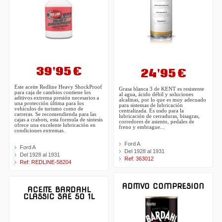
39'95 €
24'95 €
Este aceite Redline Heavy ShockProof
Grasa blanca 3 de KENT es resistente
para caja de cambios contiene los
al agua, ácido débil y soluciones
aditivos extrema presión necesarios a
alcalinas, por lo que es muy adecuado
una protección última para los
para sistemas de lubricación
vehículos de turismo como de
centralizada. Es usdo para la
carreras. Se recomendienda para las
lubricación de cerraduras, bisagras,
cajas a crabots, esta formula de sintesis
corredores de asiento, pedales de
ofrece una excelente lubricación en
freno y embrague...
condiciones extremas.
Ford A
Ford A
Del 1928 al 1931
Del 1928 al 1931
Ref: 363012
Ref: REDLINE-58204
ADITIVO COMPRESION
ACEITE BARDAHL
CLASSIC SAE 50 1L