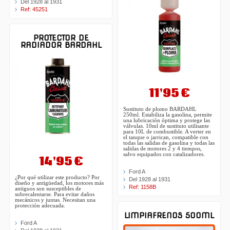
Del 1928 al 1931
Ref: 45251
PROTECTOR DE
RADIADOR BARDAHL
11'95 €
Sustituto de plomo BARDAHL
250ml. Estabiliza la gasolina, permite
una lubricación óptima y protege las
válvulas. 10ml de sustituto utilisante
para 10L de combustible. A verter en
el tanque o jarrican, compatible con
todas las salidas de gasolina y todas las
salidas de motores 2 y 4 tiempos,
salvo equipados con catalizadores.
14'95 €
Ford A
¿Por qué utilizar este producto? Por
Del 1928 al 1931
diseño y antigüedad, los motores más
Ref: 1158B
antiguos son susceptibles de
sobrecalentarse. Para evitar daños
mecánicos y juntas. Necesitan una
protección adecuada.
LIMPIAFRENOS 500ML
Ford A