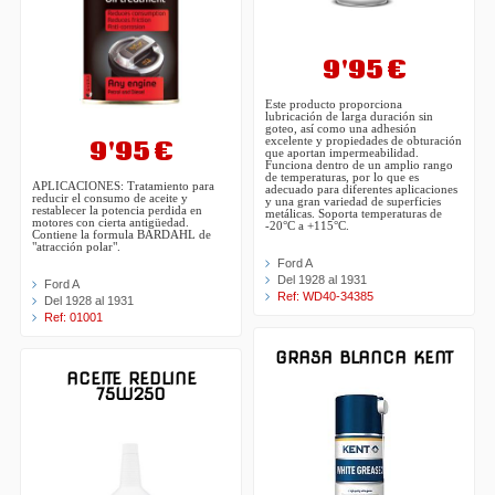
9'95 €
Este producto proporciona
lubricación de larga duración sin
goteo, así como una adhesión
9'95 €
excelente y propiedades de obturación
que aportan impermeabilidad.
Funciona dentro de un amplio rango
de temperaturas, por lo que es
APLICACIONES: Tratamiento para
adecuado para diferentes aplicaciones
reducir el consumo de aceite y
y una gran variedad de superficies
restablecer la potencia perdida en
metálicas. Soporta temperaturas de
motores con cierta antigüedad.
-20°C a +115°C.
Contiene la formula BARDAHL de
"atracción polar".
Ford A
Del 1928 al 1931
Ford A
Ref: WD40-34385
Del 1928 al 1931
Ref: 01001
GRASA BLANCA KENT
ACEITE REDLINE
75W250