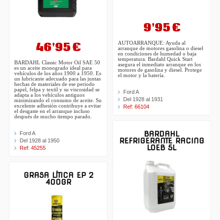
9'95 €
46'95 €
AUTOARRANQUE: Ayuda al
arranque de motores gasolina o diesel
en condiciones de humedad o baja
temperatura. Bardahl Quick Start
BARDAHL Classic Motor Oil SAE 50
asegura el inmediato arranque en los
es un aceite monogrado ideal para
motores de gasolina y diesel. Protege
vehículos de los años 1900 a 1950. Es
el motor y la batería.
un lubricante adecuado para las juntas
hechas de materiales de ese periodo
papel, felpa y textil y su viscosidad se
Ford A
adapta a los vehículos antiguos
Del 1928 al 1931
minimizando el consumo de aceite. Su
excelente adhesión contribuye a evitar
Ref: 66104
el desgaste en el arranque incluso
después de mucho tiempo parado.
BARDAHL
Ford A
REFRIGERANTE RACING
Del 1928 al 1950
LOEB 5L
Ref: 45255
GRASA LÍTICA EP 2
400GR