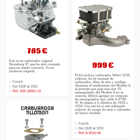
785 €
Este es un carburador original
999 €
Stromberg 97 que ha sido cromado
para un estado concurso. Es un
producto original.
El kit incluye carburador Weber 3236,
colector, kit de montaje de
Ford A
carburador, filtro de aire y varillaje.
Aumenta el rendimiento del Modelo A
Del 1928 al 1931
al permitir que pase más aire. El
Ref: 208-16561-10
estrangulador del Modelo A no se
conecta, deberá agregar un conjunto
de estrangulador tipo cable A-9700-
W. Se adapta a 4 cilindros de 1928 a
1934. Use este kit si está utilizando
CARBURADOR
colector de escape de serie o cabezales
TILLOTSON
de hierro fundido.
Ford A
Del 1928 al 1931
Ref: A-9510-W