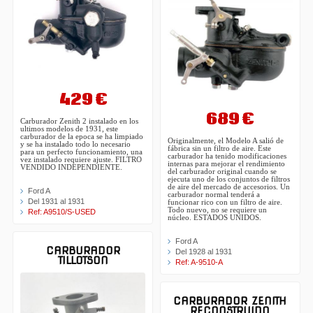
429 €
689 €
Carburador Zenith 2 instalado en los
ultimos modelos de 1931, este
carburador de la epoca se ha limpiado
Originalmente, el Modelo A salió de
y se ha instalado todo lo necesario
fábrica sin un filtro de aire. Este
para un perfecto funcionamiento, una
carburador ha tenido modificaciones
vez instalado requiere ajuste. FILTRO
internas para mejorar el rendimiento
VENDIDO INDEPENDIENTE.
del carburador original cuando se
ejecuta uno de los conjuntos de filtros
de aire del mercado de accesorios. Un
Ford A
carburador normal tenderá a
Del 1931 al 1931
funcionar rico con un filtro de aire.
Todo nuevo, no se requiere un
Ref: A9510/S-USED
núcleo. ESTADOS UNIDOS.
Ford A
CARBURADOR
Del 1928 al 1931
TILLOTSON
Ref: A-9510-A
CARBURADOR ZENITH
RECONSTRUIDO