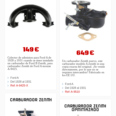
149 €
649 €
Colector de admision para Ford A de
1928 a 1931 cuando se tiene instalado
Un carburador Zenith nuevo, este
un carburador de Ford B Zenith, para
carburador modelo A Zenith es una
carburador Zenith de Ford A montar
copia exacta del original. ¡Se vende
A-9425.
directamente, por lo que no se
requiere intercambio! Fabricado en
los EE.UU.
Ford A
Del 1928 al 1931
Ford A
Ref: A-9425-X
Del 1928 al 1931
Ref: A-9510
CARBURADOR ZENITH
CARBURADOR ZENITH
OPITIMAZADO