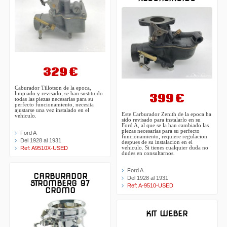
329 €
Caburador Tillotson de la epoca,
399 €
limpiado y revisado, se han sustituido
todas las piezas necesarias para su
perfecto funcionamiento, necesita
ajustarse una vez instalado en el
Este Carburador Zenith de la epoca ha
vehiculo.
sido revisado para instalarlo en su
Ford A, al que se la han cambiado las
piezas necesarias para su perfecto
Ford A
funcionamiento, requiere regulacion
Del 1928 al 1931
despues de su instalacion en el
vehiculo. Si tienes cualquier duda no
Ref: A9510X-USED
dudes en consultarnos.
Ford A
CARBURADOR
Del 1928 al 1931
STROMBERG 97
Ref: A-9510-USED
CROMO
KIT WEBER