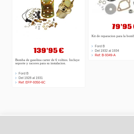
79'95
Kit de reparacion para la bom
Ford B
139'95 €
Del 1932 al 1934
Ref: B-9349-A
Bomba de gasolina carter de 6 voltios. Incluye
soporte y racores para su instalacion.
Ford B
Del 1928 al 1931
Ref: EFP-9350-6C