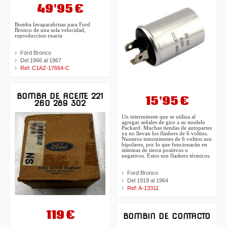
49'95 €
Bomba lavaparabrisas para Ford
Bronco de una sola velocidad,
reproduccion exacta
Ford Bronco
Del 1966 al 1967
Ref: C1AZ-17664-C
BOMBA DE ACEITE 221
15'95 €
260 289 302
Un intermitente que se utiliza al
agregar señales de giro a su modelo
Packard. Muchas tiendas de autopartes
ya no llevan los flashers de 6 voltios.
Nuestros intermitentes de 6 voltios son
bipolares, por lo que funcionarán en
sistemas de tierra positivos o
negativos. Estos son flashers térmicos.
Ford Bronco
Del 1919 al 1964
Ref: A-13311
119 €
BOMBIN DE CONTACTO