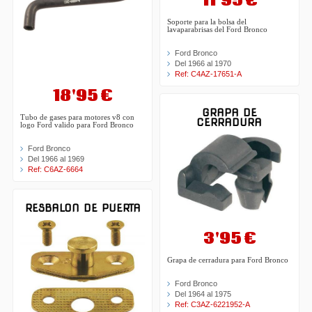
11'95 €
Soporte para la bolsa del
lavaparabrisas del Ford Bronco
Ford Bronco
Del 1966 al 1970
Ref: C4AZ-17651-A
18'95 €
GRAPA DE
Tubo de gases para motores v8 con
CERRADURA
logo Ford valido para Ford Bronco
Ford Bronco
Del 1966 al 1969
Ref: C6AZ-6664
RESBALON DE PUERTA
3'95 €
Grapa de cerradura para Ford Bronco
Ford Bronco
Del 1964 al 1975
Ref: C3AZ-6221952-A