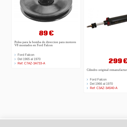
89 €
Polea para la bomba de direccion para motores
V8 montados en Ford Falcon
Ford Falcon
299 
Del 1965 al 1970
Ref: C7AZ-3A733-A
Cilindro original remanufac
Ford Falcon
Del 1966 al 1970
Ref: C3AZ-3A540-A