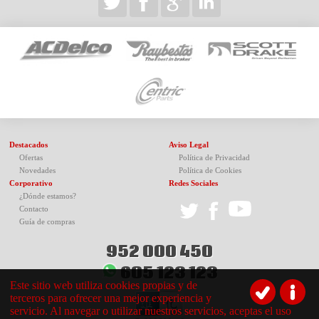
Destacados
Aviso Legal
Ofertas
Política de Privacidad
Novedades
Política de Cookies
Corporativo
Redes Sociales
¿Dónde estamos?
Contacto
Guía de compras
952 000 450
605 123 123
Este sitio web utiliza cookies propias y de
terceros para ofrecer una mejor experiencia y
servicio. Al navegar o utilizar nuestros servicios, aceptas el uso