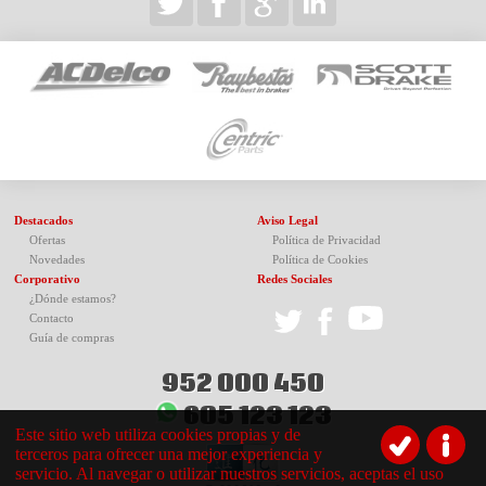
Destacados
Aviso Legal
Ofertas
Política de Privacidad
Novedades
Política de Cookies
Corporativo
Redes Sociales
¿Dónde estamos?
Contacto
Guía de compras
952 000 450
605 123 123
Este sitio web utiliza cookies propias y de
terceros para ofrecer una mejor experiencia y
servicio. Al navegar o utilizar nuestros servicios, aceptas el uso