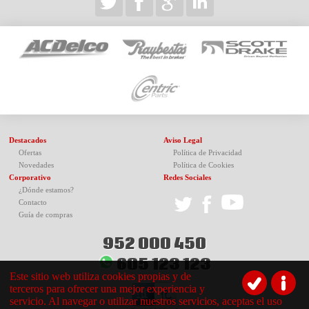
Destacados
Aviso Legal
Ofertas
Política de Privacidad
Novedades
Política de Cookies
Corporativo
Redes Sociales
¿Dónde estamos?
Contacto
Guía de compras
952 000 450
605 123 123
Este sitio web utiliza cookies propias y de
terceros para ofrecer una mejor experiencia y
servicio. Al navegar o utilizar nuestros servicios, aceptas el uso