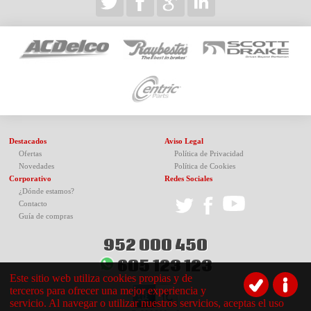
Destacados
Aviso Legal
Ofertas
Política de Privacidad
Novedades
Política de Cookies
Corporativo
Redes Sociales
¿Dónde estamos?
Contacto
Guía de compras
952 000 450
605 123 123
Este sitio web utiliza cookies propias y de
terceros para ofrecer una mejor experiencia y
servicio. Al navegar o utilizar nuestros servicios, aceptas el uso