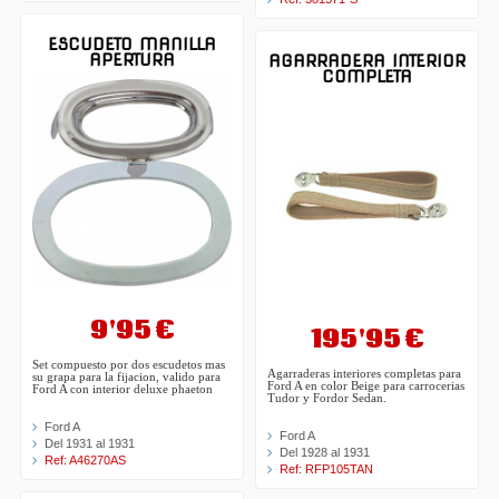
ESCUDETO MANILLA
APERTURA
AGARRADERA INTERIOR
COMPLETA
9'95 €
195'95 €
Set compuesto por dos escudetos mas
Agarraderas interiores completas para
su grapa para la fijacion, valido para
Ford A en color Beige para carrocerias
Ford A con interior deluxe phaeton
Tudor y Fordor Sedan.
Ford A
Ford A
Del 1931 al 1931
Del 1928 al 1931
Ref: A46270AS
Ref: RFP105TAN