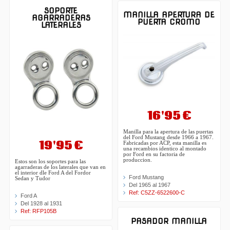
SOPORTE
MANILLA APERTURA DE
AGARRADERAS
PUERTA CROMO
LATERALES
16'95 €
Manilla para la apertura de las puertas
del Ford Mustang desde 1966 a 1967.
19'95 €
Fabricadas por ACP, esta manilla es
una recambios identico al montado
por Ford en su factoria de
produccion.
Estos son los soportes para las
agarraderas de los laterales que van en
el interior dle Ford A del Fordor
Ford Mustang
Sedan y Tudor
Del 1965 al 1967
Ref: C5ZZ-6522600-C
Ford A
Del 1928 al 1931
Ref: RFP105B
PASADOR MANILLA