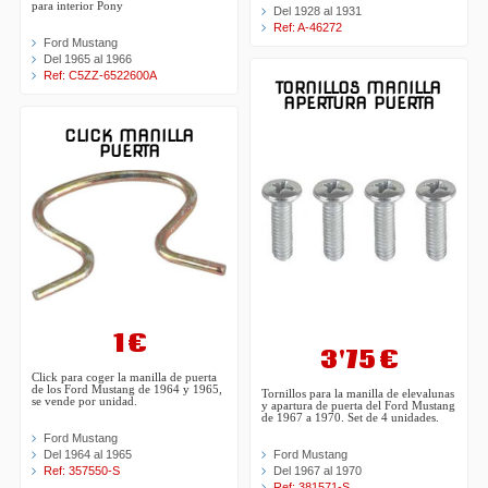
para interior Pony
Del 1928 al 1931
Ref: A-46272
Ford Mustang
Del 1965 al 1966
Ref: C5ZZ-6522600A
TORNILLOS MANILLA
APERTURA PUERTA
CLICK MANILLA
PUERTA
1 €
3'75 €
Click para coger la manilla de puerta
de los Ford Mustang de 1964 y 1965,
Tornillos para la manilla de elevalunas
se vende por unidad.
y apartura de puerta del Ford Mustang
de 1967 a 1970. Set de 4 unidades.
Ford Mustang
Del 1964 al 1965
Ford Mustang
Ref: 357550-S
Del 1967 al 1970
Ref: 381571-S