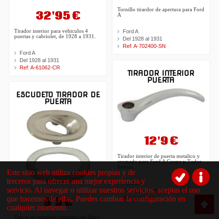
Tornillo tirardor de apertura para Ford
32'95 €
A
Ford A
Tirador interior para vehiculos 4
puertas y cabriolet, de 1928 a 1931.
Del 1928 al 1931
Ref: A-702400-SN
Ford A
Del 1928 al 1931
Ref: A-61062-CR
TIRADOR INTERIOR
PUERTA
ESCUDETO TIRADOR DE
PUERTA
12'9 €
Tirador interior de puerta metalico y
cromado para Ford A Coupe y Tudor
Sedans
Este sitio web utiliza cookies propias y de
terceros para ofrecer una mejor experiencia y
Ford A
servicio. Al navegar o utilizar nuestros servicios, aceptas el uso
Del 1928 al 1931
que hacemos de ellas. Puedes cambiar la configuración en
9'5 €
Ref: A46250A
cualquier momento.
Este es el escudeto cromado que lleva