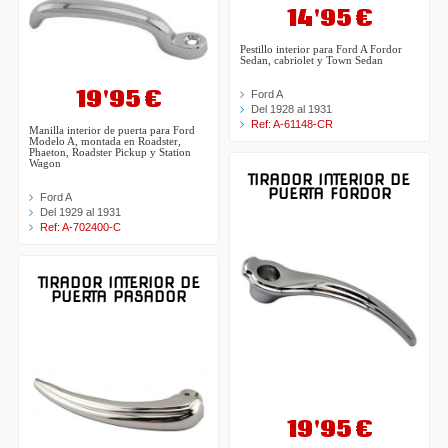
14'95 €
Pestillo interior para Ford A Fordor
Sedan, cabriolet y Town Sedan
19'95 €
Ford A
Del 1928 al 1931
Ref: A-61148-CR
Manilla interior de puerta para Ford
Modelo A, montada en Roadster,
Phaeton, Roadster Pickup y Station
Wagon
TIRADOR INTERIOR DE
PUERTA FORDOR
Ford A
Del 1929 al 1931
Ref: A-702400-C
TIRADOR INTERIOR DE
PUERTA PASADOR
19'95 €