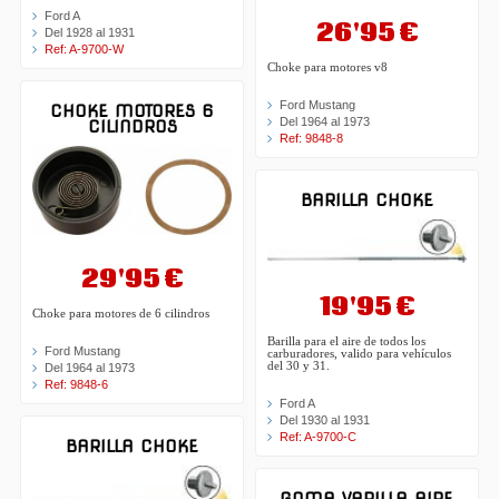
Ford A
26'95 €
Del 1928 al 1931
Ref: A-9700-W
Choke para motores v8
Ford Mustang
CHOKE MOTORES 6
Del 1964 al 1973
CILINDROS
Ref: 9848-8
BARILLA CHOKE
29'95 €
19'95 €
Choke para motores de 6 cilindros
Barilla para el aire de todos los
Ford Mustang
carburadores, valido para vehículos
del 30 y 31.
Del 1964 al 1973
Ref: 9848-6
Ford A
Del 1930 al 1931
Ref: A-9700-C
BARILLA CHOKE
GOMA VARILLA AIRE