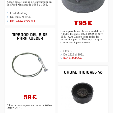
Cable para el choke del carburador en
los Ford Mustang de 1965 y 1966.
Ford Mustang
Del 1965 al 1966
Ref: C5ZZ-9700-AR
1'95 €
Goma para la varilla del aire del Ford
TIRADOR DEL AIRE
A todos los años. 1928 1929 1930 y
1931. AutoClasico tiene todos los
PARA WEBER
recambios para tu Ford A y siempre
con un stock permanente.
Ford A
Del 1928 al 1931
Ref: A-11480-A
CHOKE MOTORES V8
59 €
Tirador de aire para carburador Weber
A9425/9510