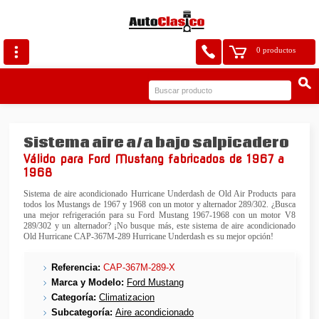
0 productos
Sistema aire a/a bajo salpicadero
Válido para Ford Mustang fabricados de 1967 a
1968
Sistema de aire acondicionado Hurricane Underdash de Old Air Products para
todos los Mustangs de 1967 y 1968 con un motor y alternador 289/302. ¿Busca
una mejor refrigeración para su Ford Mustang 1967-1968 con un motor V8
289/302 y un alternador? ¡No busque más, este sistema de aire acondicionado
Old Hurricane CAP-367M-289 Hurricane Underdash es su mejor opción!
Referencia:
CAP-367M-289-X
Marca y Modelo:
Ford Mustang
Categoría:
Climatizacion
Subcategoría:
Aire acondicionado