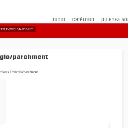
INICIO
CATÁLOGO
QUIENES S
PLETA EMBERGLO/PARCHMENT
erglo/parchment
 colores Emberglo/parchment