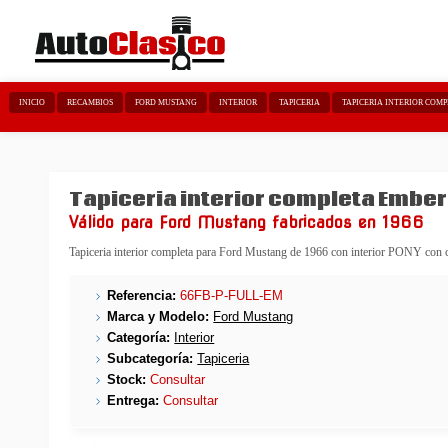
INICIO
RECAMBIOS
FORD MUSTANG
INTERIOR
TAPICERIA
TAPICERIA INTERIOR COM
Tapiceria interior completa Emb
Válido para Ford Mustang fabricados en 1966
Tapiceria interior completa para Ford Mustang de 1966 con interior PONY con
Referencia:
66FB-P-FULL-EM
Marca y Modelo:
Ford Mustang
Categoría:
Interior
Subcategoría:
Tapiceria
Stock:
Consultar
Entrega:
Consultar