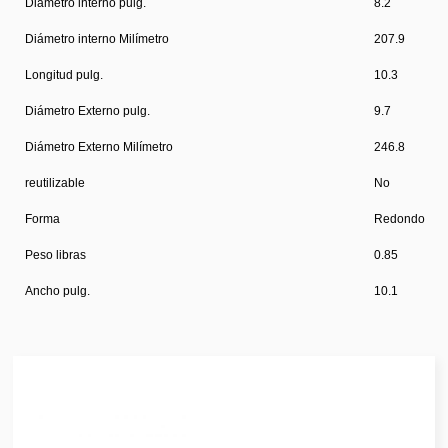
Diámetro interno pulg.
8.2
Diámetro interno Milímetro
207.9
Longitud pulg.
10.3
Diámetro Externo pulg.
9.7
Diámetro Externo Milímetro
246.8
reutilizable
No
Forma
Redondo
Peso libras
0.85
Ancho pulg.
10.1