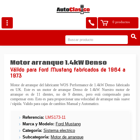
0 productos
Motor arranque 1.4kW Denso
Válido para Ford Mustang fabricados de 1964 a
1973
Motor de arranque del fabricante WOS Performance de 1.4kW Denso fabricado
en UK. Este es un motor de arranque Denso de 1.4kW. Nuestro motor de
arranque es de 11 dientes, no de 9 dientes, pero está compensado para
compensar esto. Esto es para proporcionar una velocidad de arranque más suave
/ rápida. Valido para cajas de cambios Manual y Automatico.
Referencia:
LMS173-11
Marca y Modelo:
Ford Mustang
Categoría:
Sistema electrico
Subcategoría:
Motor de arranque