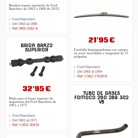
Bombin trasero izquierdo de Ford
Ranchero de 1963 a 1968 de 29/32.
Ford Ranchero
Del 1963 al 1968
Ref: B9S-2262-A
21'95 €
BRIDA BRAZO
SUPERIOR
Escobilla limpiaparabrisas con cuerpo
en acero inoxidable y longuitud de 15
pulgadas.
Ford Ranchero
Del 1960 al 1964
Ref: C3AZ-17528-R
32'95 €
TUBO DE GASES
FOMOCO 260 289 302
Brida para el brazo superior de
V8
suspension del Ford Ranchero de
1961 a 1971.
Ford Ranchero
Del 1961 al 1971
Ref: C3DZ-3047A