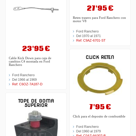
27'95 €
Reten trasero para Ford Ranchero con
motor V8
Ford Ranchero
Del 1970 al 1971
Ref: C9AZ-6701-ST
23'95 €
CLICK RETEN
Cable Kick Down para caja de
cambios C4 montada en Ford
Ranchero
Ford Ranchero
Del 1966 al 1969
Ref: C6OZ-7A187-D
TOPE DE GOMA
7'95 €
SUPERIOR
Click para el deposito de combustible
Ford Ranchero
Del 1960 al 1979
Ref: C0AZ-9A307-B