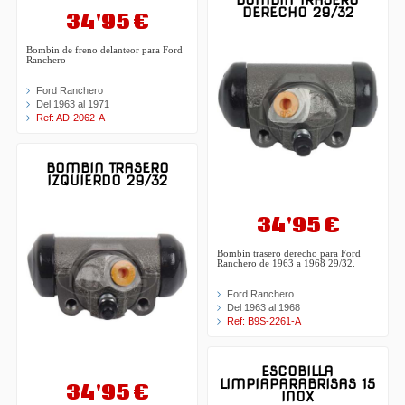
DERECHO 29/32
34'95 €
Bombin de freno delanteor para Ford
Ranchero
Ford Ranchero
Del 1963 al 1971
Ref: AD-2062-A
BOMBIN TRASERO
IZQUIERDO 29/32
34'95 €
Bombin trasero derecho para Ford
Ranchero de 1963 a 1968 29/32.
Ford Ranchero
Del 1963 al 1968
Ref: B9S-2261-A
ESCOBILLA
LIMPIAPARABRISAS 15
34'95 €
INOX