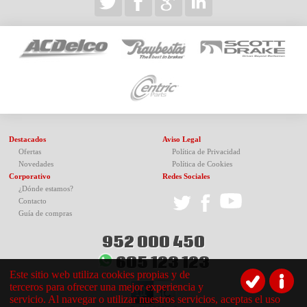
Destacados
Aviso Legal
Ofertas
Política de Privacidad
Novedades
Política de Cookies
Corporativo
Redes Sociales
¿Dónde estamos?
Contacto
Guía de compras
952 000 450
605 123 123
Este sitio web utiliza cookies propias y de
terceros para ofrecer una mejor experiencia y
servicio. Al navegar o utilizar nuestros servicios, aceptas el uso