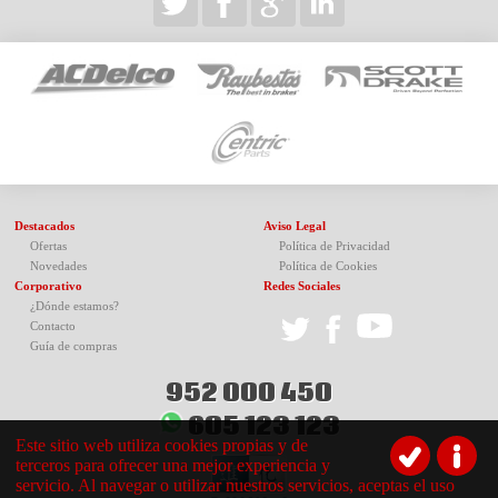
Destacados
Aviso Legal
Ofertas
Política de Privacidad
Novedades
Política de Cookies
Corporativo
Redes Sociales
¿Dónde estamos?
Contacto
Guía de compras
952 000 450
605 123 123
Este sitio web utiliza cookies propias y de
terceros para ofrecer una mejor experiencia y
servicio. Al navegar o utilizar nuestros servicios, aceptas el uso