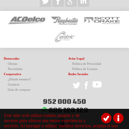
Destacados
Aviso Legal
Ofertas
Política de Privacidad
Novedades
Política de Cookies
Corporativo
Redes Sociales
¿Dónde estamos?
Contacto
Guía de compras
952 000 450
605 123 123
Este sitio web utiliza cookies propias y de
terceros para ofrecer una mejor experiencia y
servicio. Al navegar o utilizar nuestros servicios, aceptas el uso