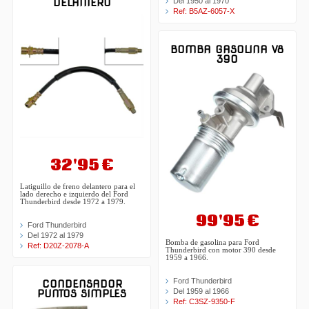
Del 1950 al 1970
DELANTERO
Ref: B5AZ-6057-X
BOMBA GASOLINA V8
390
32'95 €
Latiguillo de freno delantero para el
lado derecho e izquierdo del Ford
Thunderbird desde 1972 a 1979.
99'95 €
Ford Thunderbird
Del 1972 al 1979
Bomba de gasolina para Ford
Ref: D20Z-2078-A
Thunderbird con motor 390 desde
1959 a 1966.
Ford Thunderbird
CONDENSADOR
Del 1959 al 1966
PUNTOS SIMPLES
Ref: C3SZ-9350-F