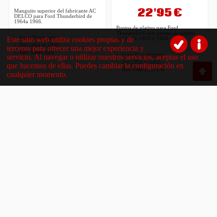
22'95 €
Manguito superior del fabricante AC
DELCO para Ford Thunderbird de
1964a 1966.
Puntos de platino para Ford
Thunderbird con sistema de puntos
Ford Thunderbird
Este sitio web utiliza cookies propias y de
dobles de 1955 y 1956.
Del 1964 al 1966
terceros para ofrecer una mejor experiencia y
Ref: 88907629
Ford Thunderbird
servicio. Al navegar o utilizar nuestros servicios, aceptas el uso
Del 1955 al 1956
que hacemos de ellas. Puedes cambiar la configuración en
Ref: FAB-12171-B
cualquier momento.
Compartir