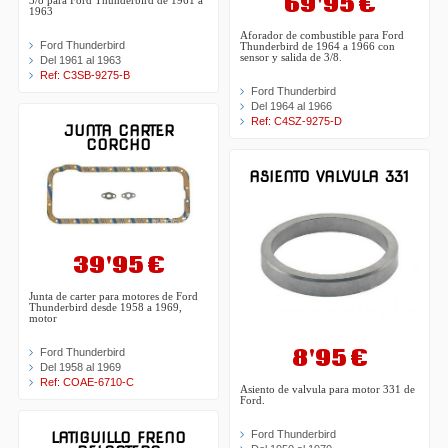
69'95 €
3/8 para Ford Thunderbird de 1961 a
1963
Aforador de combustible para Ford
Ford Thunderbird
Thunderbird de 1964 a 1966 con
sensor y salida de 3/8.
Del 1961 al 1963
Ref: C3SB-9275-B
Ford Thunderbird
Del 1964 al 1966
Ref: C4SZ-9275-D
JUNTA CARTER
CORCHO
ASIENTO VALVULA 331
39'95 €
Junta de carter para motores de Ford
Thunderbird desde 1958 a 1969,
motor
8'95 €
Ford Thunderbird
Del 1958 al 1969
Ref: COAE-6710-C
Asiento de valvula para motor 331 de
Ford.
Ford Thunderbird
LATIGUILLO FRENO