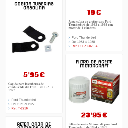
COGIDA TUBERIAS
GASOLINA
79 €
Junta culata de grafito para Ford
Thunderbird de 1983 a 1988 con
motor de 4 cilindros.
Ford Thunderbird
Del 1983 al 1988
Ref: D5FZ-6079-A
FILTRO DE ACEITE
MOTORCRAFT
5'95 €
Cogida para las tuberias de
combustible del Ford T de 1921 a
1927.
Ford Thunderbird
Del 1921 al 1927
Ref: T-2916
23'95 €
RETEN CAJA DE
Filtro de aceite Motorcraft para Ford
Thunderbird de 1994 a 1997.