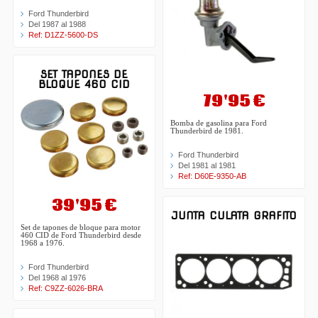
Ford Thunderbird
Del 1987 al 1988
Ref: D1ZZ-5600-DS
SET TAPONES DE
BLOQUE 460 CID
79'95 €
Bomba de gasolina para Ford
Thunderbird de 1981.
Ford Thunderbird
Del 1981 al 1981
Ref: D60E-9350-AB
39'95 €
JUNTA CULATA GRAFITO
Set de tapones de bloque para motor
460 CID de Ford Thunderbird desde
1968 a 1976.
Ford Thunderbird
Del 1968 al 1976
Ref: C9ZZ-6026-BRA