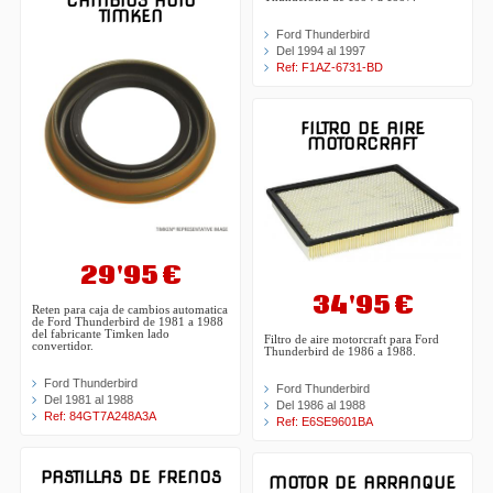
CAMBIOS AUTO
TIMKEN
Ford Thunderbird
Del 1994 al 1997
Ref: F1AZ-6731-BD
FILTRO DE AIRE
MOTORCRAFT
29'95 €
34'95 €
Reten para caja de cambios automatica
de Ford Thunderbird de 1981 a 1988
del fabricante Timken lado
Filtro de aire motorcraft para Ford
convertidor.
Thunderbird de 1986 a 1988.
Ford Thunderbird
Ford Thunderbird
Del 1981 al 1988
Del 1986 al 1988
Ref: 84GT7A248A3A
Ref: E6SE9601BA
PASTILLAS DE FRENOS
MOTOR DE ARRANQUE