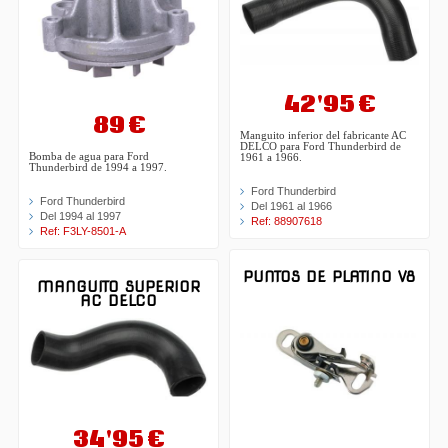
42'95 €
89 €
Manguito inferior del fabricante AC
DELCO para Ford Thunderbird de
Bomba de agua para Ford
1961 a 1966.
Thunderbird de 1994 a 1997.
Ford Thunderbird
Ford Thunderbird
Del 1961 al 1966
Del 1994 al 1997
Ref: 88907618
Ref: F3LY-8501-A
PUNTOS DE PLATINO V8
MANGUITO SUPERIOR
AC DELCO
34'95 €