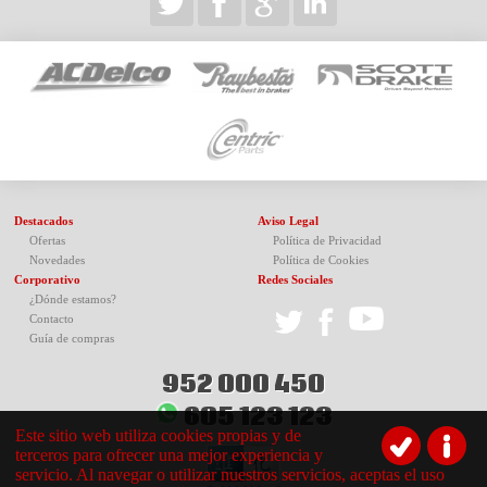
Destacados
Aviso Legal
Ofertas
Política de Privacidad
Novedades
Política de Cookies
Corporativo
Redes Sociales
¿Dónde estamos?
Contacto
Guía de compras
952 000 450
605 123 123
Este sitio web utiliza cookies propias y de
terceros para ofrecer una mejor experiencia y
servicio. Al navegar o utilizar nuestros servicios, aceptas el uso