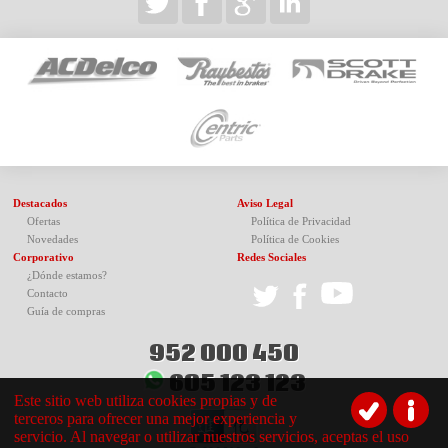
Destacados
Aviso Legal
Ofertas
Política de Privacidad
Novedades
Política de Cookies
Corporativo
Redes Sociales
¿Dónde estamos?
Contacto
Guía de compras
952 000 450
605 123 123
Este sitio web utiliza cookies propias y de
terceros para ofrecer una mejor experiencia y
servicio. Al navegar o utilizar nuestros servicios, aceptas el uso