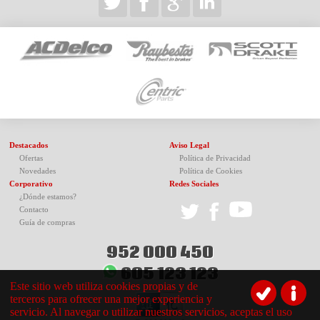
Destacados
Aviso Legal
Ofertas
Política de Privacidad
Novedades
Política de Cookies
Corporativo
Redes Sociales
¿Dónde estamos?
Contacto
Guía de compras
952 000 450
605 123 123
Este sitio web utiliza cookies propias y de
terceros para ofrecer una mejor experiencia y
servicio. Al navegar o utilizar nuestros servicios, aceptas el uso