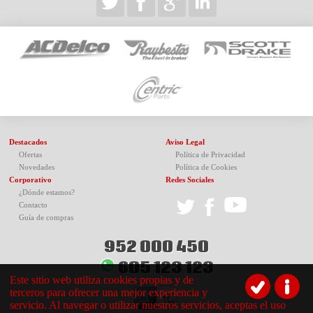
Destacados
Aviso Legal
Ofertas
Política de Privacidad
Novedades
Política de Cookies
Corporativo
Redes Sociales
¿Dónde estamos?
Contacto
Guía de compras
952 000 450
605 123 123
Este sitio web utiliza cookies propias y de
terceros para ofrecer una mejor experiencia y
servicio. Al navegar o utilizar nuestros servicios, aceptas el uso