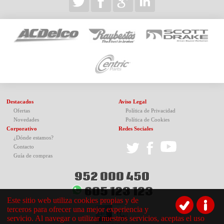
Destacados
Aviso Legal
Ofertas
Política de Privacidad
Novedades
Política de Cookies
Corporativo
Redes Sociales
¿Dónde estamos?
Contacto
Guía de compras
952 000 450
605 123 123
Este sitio web utiliza cookies propias y de
terceros para ofrecer una mejor experiencia y
servicio. Al navegar o utilizar nuestros servicios, aceptas el uso