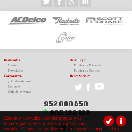
Destacados
Aviso Legal
Ofertas
Política de Privacidad
Novedades
Política de Cookies
Corporativo
Redes Sociales
¿Dónde estamos?
Contacto
Guía de compras
952 000 450
605 123 123
Este sitio web utiliza cookies propias y de
terceros para ofrecer una mejor experiencia y
servicio. Al navegar o utilizar nuestros servicios, aceptas el uso