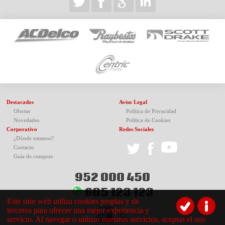
Destacados
Aviso Legal
Ofertas
Política de Privacidad
Novedades
Política de Cookies
Corporativo
Redes Sociales
¿Dónde estamos?
Contacto
Guía de compras
952 000 450
605 123 123
Este sitio web utiliza cookies propias y de
terceros para ofrecer una mejor experiencia y
servicio. Al navegar o utilizar nuestros servicios, aceptas el uso