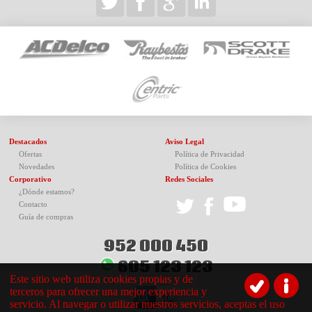
Destacados
Aviso Legal
Ofertas
Política de Privacidad
Novedades
Política de Cookies
Corporativo
Redes Sociales
¿Dónde estamos?
Contacto
Guía de compras
952 000 450
605 123 123
Este sitio web utiliza cookies propias y de
terceros para ofrecer una mejor experiencia y
servicio. Al navegar o utilizar nuestros servicios, aceptas el uso