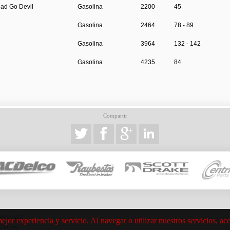
ead Go Devil
Gasolina
2200
45
Gasolina
2464
78 - 89
Gasolina
3964
132 - 142
Gasolina
4235
84
Compartir
 Privacidad
mejor experiencia y servicio. Al navegar o utilizar nuestros servicios, 
 Cookies