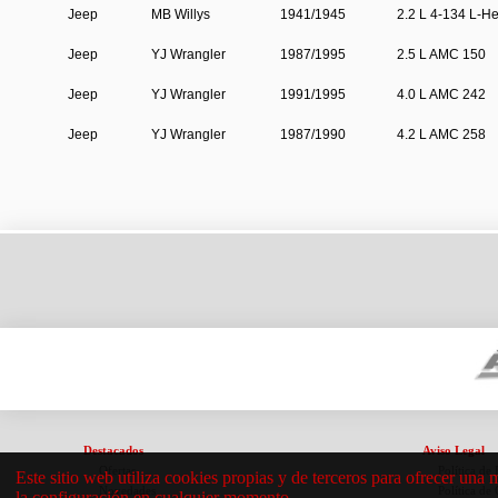
Jeep
MB Willys
1941/1945
2.2 L 4-134 L-H
Jeep
YJ Wrangler
1987/1995
2.5 L AMC 150
Jeep
YJ Wrangler
1991/1995
4.0 L AMC 242
Jeep
YJ Wrangler
1987/1990
4.2 L AMC 258
Destacados
Aviso Legal
Ofertas
Política de
Este sitio web utiliza cookies propias y de terceros para ofrecer una 
Novedades
Política de
la configuración en cualquier momento.