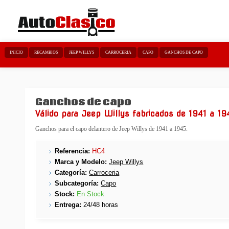
INICIO
RECAMBIOS
JEEP WILLYS
CARROCERIA
CAPO
GANCHOS DE CAPO
Ganchos de capo
Válido para Jeep Willys fabricados de 1941 a 19
Ganchos para el capo delantero de Jeep Willys de 1941 a 1945.
Referencia:
HC4
Marca y Modelo:
Jeep Willys
Categoría:
Carroceria
Subcategoría:
Capo
Stock:
En Stock
Entrega:
24/48 horas