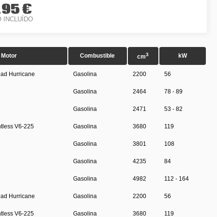
,95 €
O INCLUÍDO
3
Motor
Combustible
kW
cm
ead Hurricane
Gasolina
2200
56
Gasolina
2464
78 - 89
Gasolina
2471
53 - 82
ntless V6-225
Gasolina
3680
119
Gasolina
3801
108
Gasolina
4235
84
Gasolina
4982
112 - 164
ead Hurricane
Gasolina
2200
56
ntless V6-225
Gasolina
3680
119