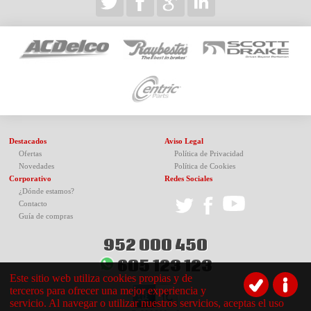
Destacados
Aviso Legal
Ofertas
Política de Privacidad
Novedades
Política de Cookies
Corporativo
Redes Sociales
¿Dónde estamos?
Contacto
Guía de compras
952 000 450
605 123 123
Este sitio web utiliza cookies propias y de
terceros para ofrecer una mejor experiencia y
servicio. Al navegar o utilizar nuestros servicios, aceptas el uso