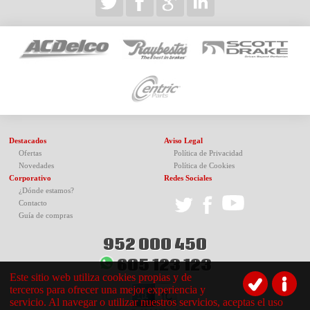
Destacados
Aviso Legal
Ofertas
Política de Privacidad
Novedades
Política de Cookies
Corporativo
Redes Sociales
¿Dónde estamos?
Contacto
Guía de compras
952 000 450
605 123 123
Este sitio web utiliza cookies propias y de
terceros para ofrecer una mejor experiencia y
servicio. Al navegar o utilizar nuestros servicios, aceptas el uso