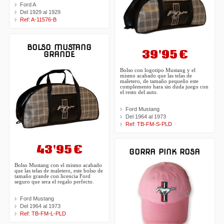
Ford A
Del 1929 al 1929
Ref: A-11576-B
BOLSO MUSTANG
39'95 €
GRANDE
Bolso con logotipo Mustang y el
mismo acabado que las telas de
maletero, de tamaño pequeño este
complemento hara sin duda juego con
el resto del auto.
Ford Mustang
Del 1964 al 1973
Ref: TB-FM-S-PLD
43'95 €
GORRA PINK ROSA
Bolso Mustang con el mismo acabado
que las telas de maletero, este bolso de
tamaño grande con licencia Ford
seguro que sera el regalo perfecto.
Ford Mustang
Del 1964 al 1973
Ref: TB-FM-L-PLD