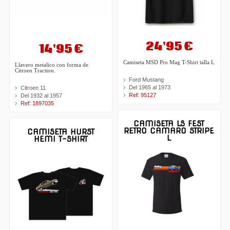
24'95 €
14'95 €
Camiseta MSD Pro Mag T-Shirt talla L
Llavero metalico con forma de
Citroen Traction.
Ford Mustang
Del 1965 al 1973
Citroen 11
Ref: 95127
Del 1932 al 1957
Ref: 1897035
CAMISETA LS FEST
RETRO CAMARO STRIPE
CAMISETA HURST
L
HEMI T-SHIRT