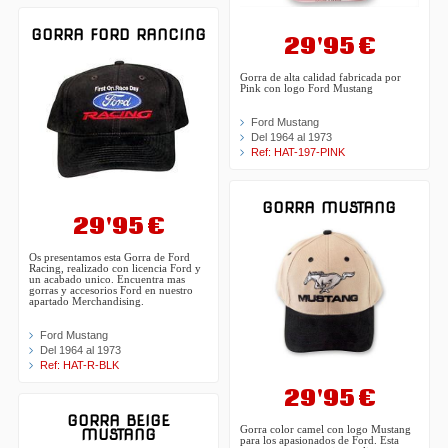
GORRA FORD RANCING
29'95 €
Gorra de alta calidad fabricada por
Pink con logo Ford Mustang
Ford Mustang
Del 1964 al 1973
Ref: HAT-197-PINK
GORRA MUSTANG
29'95 €
Os presentamos esta Gorra de Ford
Racing, realizado con licencia Ford y
un acabado unico. Encuentra mas
gorras y accesorios Ford en nuestro
apartado Merchandising.
Ford Mustang
Del 1964 al 1973
Ref: HAT-R-BLK
29'95 €
GORRA BEIGE
Gorra color camel con logo Mustang
MUSTANG
para los apasionados de Ford. Esta