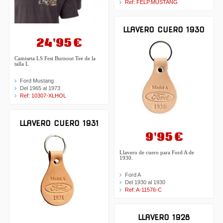
Ref: FELP.MUSTANG
LLAVERO CUERO 1930
24'95 €
Camiseta LS Fest Burnout Tee de la
talla L
Ford Mustang
Del 1965 al 1973
Ref: 10307-XLHOL
LLAVERO CUERO 1931
9'95 €
Llavero de cuero para Ford A de
1930.
Ford A
Del 1930 al 1930
Ref: A-11576-C
LLAVERO 1928