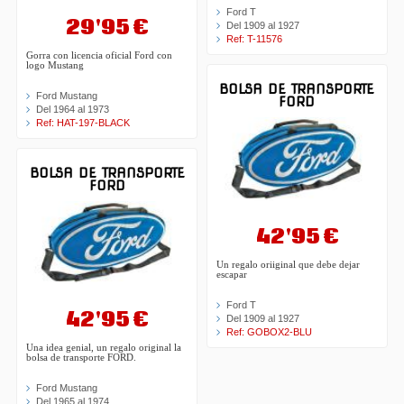
Ford T
29'95 €
Del 1909 al 1927
Ref: T-11576
Gorra con licencia oficial Ford con
logo Mustang
BOLSA DE TRANSPORTE
Ford Mustang
FORD
Del 1964 al 1973
Ref: HAT-197-BLACK
BOLSA DE TRANSPORTE
FORD
42'95 €
Un regalo oriiginal que debe dejar
escapar
Ford T
42'95 €
Del 1909 al 1927
Ref: GOBOX2-BLU
Una idea genial, un regalo original la
bolsa de transporte FORD.
Ford Mustang
Del 1965 al 1974