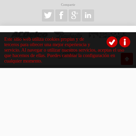
Compartir
Este sitio web utiliza cookies propias y de
terceros para ofrecer una mejor experiencia y
servicio. Al navegar o utilizar nuestros servicios, aceptas el uso
que hacemos de ellas. Puedes cambiar la configuración en
cualquier momento.
Destacados
Aviso Legal
Ofertas
Política de Privacidad
Novedades
Política de Cookies
Corporativo
Redes Sociales
¿Dónde estamos?
Contacto
Guía de compras
952 000 450
605 123 123