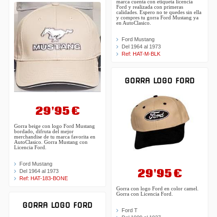
marca cuenta con etiqueta licencia
Ford y realizada con primeras
calidades. Espero no te quedes sin ella
y compres tu gorra Ford Mustang ya
en AutoClasico.
Ford Mustang
Del 1964 al 1973
Ref: HAT-M-BLK
GORRA LOGO FORD
29'95 €
Gorra beige con logo Ford Mustang
bordado, difruta del mejor
merchandise de tu marca favorita en
AutoClasico. Gorra Mustang con
Licencia Ford.
Ford Mustang
29'95 €
Del 1964 al 1973
Ref: HAT-183-BONE
Gorra con logo Ford en color camel.
Gorra con Licencia Ford.
GORRA LOGO FORD
Ford T