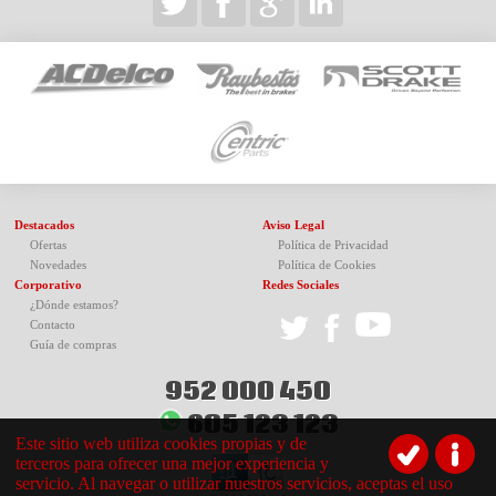
Destacados
Aviso Legal
Ofertas
Política de Privacidad
Novedades
Política de Cookies
Corporativo
Redes Sociales
¿Dónde estamos?
Contacto
Guía de compras
952 000 450
605 123 123
Este sitio web utiliza cookies propias y de
terceros para ofrecer una mejor experiencia y
servicio. Al navegar o utilizar nuestros servicios, aceptas el uso