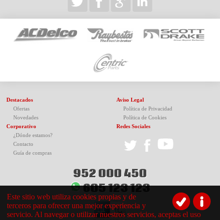
Destacados
Aviso Legal
Ofertas
Política de Privacidad
Novedades
Política de Cookies
Corporativo
Redes Sociales
¿Dónde estamos?
Contacto
Guía de compras
952 000 450
605 123 123
Este sitio web utiliza cookies propias y de
terceros para ofrecer una mejor experiencia y
servicio. Al navegar o utilizar nuestros servicios, aceptas el uso