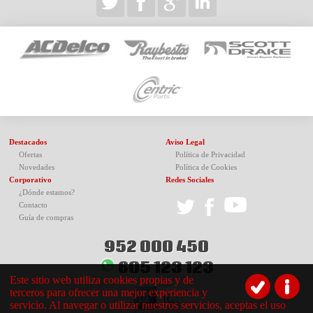
Destacados
Aviso Legal
Ofertas
Política de Privacidad
Novedades
Política de Cookies
Corporativo
Redes Sociales
¿Dónde estamos?
Contacto
Guía de compras
952 000 450
605 123 123
Este sitio web utiliza cookies propias y de
terceros para ofrecer una mejor experiencia y
servicio. Al navegar o utilizar nuestros servicios, aceptas el uso