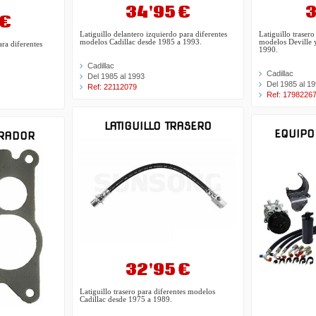
3
34'95 €
 €
Latiguillo traser
Latiguillo delantero izquierdo para diferentes
modelos Deville 
modelos Cadillac desde 1985 a 1993.
ara diferentes
1990.
Cadillac
Cadillac
Del 1985 al 1993
Del 1985 al 1
Ref: 22112079
Ref: 1798226
LATIGUILLO TRASERO
EQUIPO
RADOR
32'95 €
Latiguillo trasero para diferentes modelos
Cadillac desde 1975 a 1989.