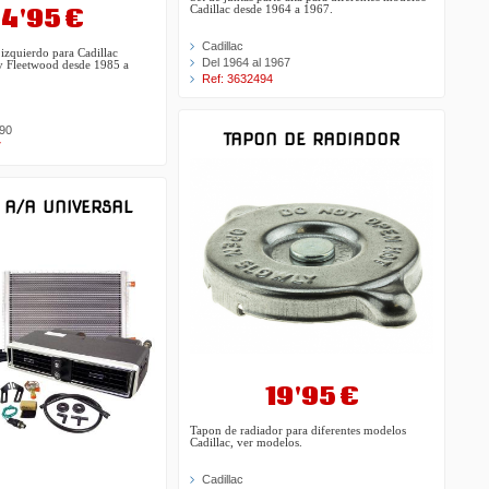
4'95 €
Cadillac desde 1964 a 1967.
Cadillac
o izquierdo para Cadillac
Del 1964 al 1967
y Fleetwood desde 1985 a
Ref: 3632494
990
TAPON DE RADIADOR
7
 A/A UNIVERSAL
19'95 €
Tapon de radiador para diferentes modelos
Cadillac, ver modelos.
Cadillac