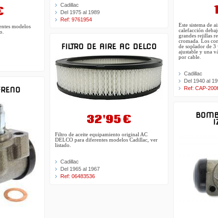
Cadillac
€
Del 1975 al 1989
Ref: 9761954
Este sistema de a
rentes modelos
calefacción debaj
o.
grandes rejillas r
cromada. Los con
FILTRO DE AIRE AC DELCO
de soplador de 3 
ajustable y una v
por cable.
Cadillac
Del 1940 al 1
Ref: CAP-20
FRENO
BOMB
32'95 €
I
Filtro de aceite equipamiento original AC
DELCO para diferentes modelos Cadillac, ver
listado.
Cadillac
Del 1965 al 1967
Ref: 06483536