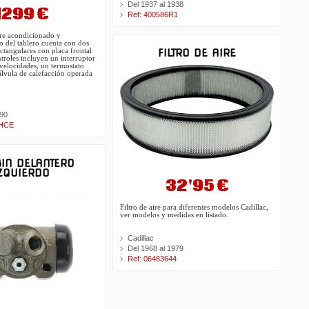
Del 1937 al 1938
1299 €
Ref: 400586R1
ire acondicionado y
o del tablero cuenta con dos
FILTRO DE AIRE
ectangulares con placa frontal
troles incluyen un interruptor
velocidades, un termostato
álvula de calefacción operada
990
0HCE
IN DELANTERO
ZQUIERDO
32'95 €
Filtro de aire para diferentes modelos Cadillac,
ver modelos y medidas en listado.
Cadillac
Del 1968 al 1979
Ref: 06483644