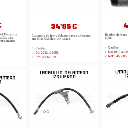
€
4
34'95 €
e ACDelco son
Bombin de freno 
Latiguillo de freno delantero para diferentes
cadas para
1956.
modelos Cadillac, ver listado.
 rendimiento
Cadillac
Cadillac
Del 1942 al 1
Del 1942 al 1956
Ref: 5456585
Ref: 35052019
LATIG
LATIGUILLO DELANTERO
I
IZQUIERDO
LANTERO
O