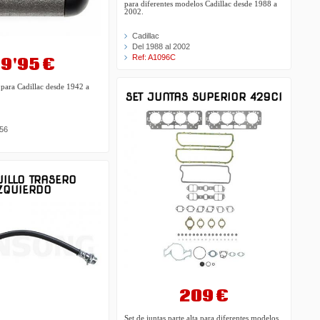
para diferentes modelos Cadillac desde 1988 a
2002.
Cadillac
Del 1988 al 2002
Ref: A1096C
9'95 €
para Cadillac desde 1942 a
SET JUNTAS SUPERIOR 429CI
956
UILLO TRASERO
ZQUIERDO
209 €
Set de juntas parte alta para diferentes modelos