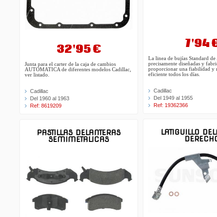
7'94 
32'95 €
La linea de bujías Standard d
precisamente diseñadas y fabri
Junta para el carter de la caja de cambios
proporcionar una fiabilidad y
AUTOMATICA de diferentes modelos Cadillac,
eficiente todos los días.
ver listado.
Cadillac
Cadillac
Del 1949 al 1955
Del 1960 al 1963
Ref: 19362366
Ref: 8619209
LATIGUILLO DE
PASTILLAS DELANTERAS
DERECH
SEMIMETALICAS