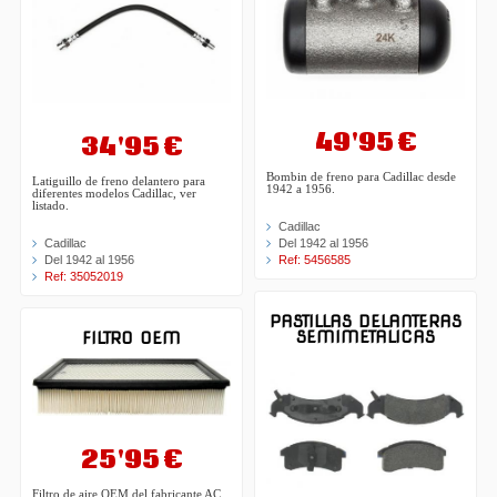
49'95 €
34'95 €
Bombin de freno para Cadillac desde
Latiguillo de freno delantero para
1942 a 1956.
diferentes modelos Cadillac, ver
listado.
Cadillac
Cadillac
Del 1942 al 1956
Del 1942 al 1956
Ref: 5456585
Ref: 35052019
PASTILLAS DELANTERAS
SEMIMETALICAS
FILTRO OEM
25'95 €
Filtro de aire OEM del fabricante AC