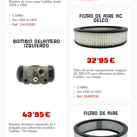
Bombin de freno para Cadillac desde
1958 a 1964.
FILTRO DE AIRE AC
Cadillac
DELCO
Del 1958 al 1964
Ref: 134-62085
BOMBIN DELANTERO
IZQUIERDO
32'95 €
Filtro de aceite equipamiento original
AC DELCO para diferentes modelos
Cadillac, ver listado.
Cadillac
Del 1965 al 1967
Ref: 06483536
43'95 €
FILTRO DE AIRE
Bombin delantero izquierdo de 1
pulgada para diferentes modelos
Cadillac. Ver listado.