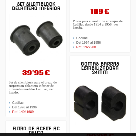
SET SILEMBLOCK
DELANTERO INFERIOR
109 €
Piñon para el motor de arranque de
Cadillac desde 1954 a 1956, ver
listado.
Cadillac
Del 1954 al 1956
Ref: 1927200
GOMAS BARRAS
ESTABILIZADORA
39'95 €
24MM
Set de silemblock para el brazo de
suspension delantero inferior de
diferentes modelos Cadillac, ver
listado.
Cadillac
Del 1976 al 1996
Ref: 14041609
FILTRO DE ACEITE AC
DELCO