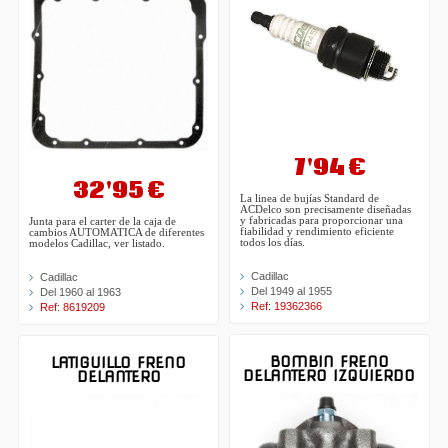
7'94 €
32'95 €
La linea de bujías Standard de
ACDelco son precisamente diseñadas
y fabricadas para proporcionar una
Junta para el carter de la caja de
fiabilidad y rendimiento eficiente
cambios AUTOMATICA de diferentes
todos los días.
modelos Cadillac, ver listado.
Cadillac
Cadillac
Del 1949 al 1955
Del 1960 al 1963
Ref: 19362366
Ref: 8619209
BOMBIN FRENO
LATIGUILLO FRENO
DELANTERO IZQUIERDO
DELANTERO