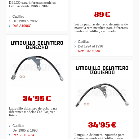
DELCO para diferentes modelos
Cadillac desde 1988 a 2002.
89 €
Cadillac
Del 1988 al 2002
Set de pastillas de freno delanteras de
Ref: A1096C
materila semimetalico para diferentes
modelos Cadillac, ver listado.
Cadillac
LATIGUILLO DELANTERO
Del 1994 al 1996
DERECHO
Ref: 10206230
LATIGUILLO DELANTERO
IZQUIERDO
34'95 €
Latiguillo delantero derecho para
diferentes modelos Cadillac, ver
listado.
34'95 €
Cadillac
Del 1985 al 1993
Latiguillo delantero izquierdo para
Ref: 22113234
diferentes modelos Cadillac desde