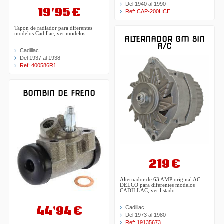
Del 1940 al 1990
19'95 €
Ref: CAP-200HCE
Tapon de radiador para diferentes
modelos Cadillac, ver modelos.
ALTERNADOR GM SIN
A/C
Cadillac
Del 1937 al 1938
Ref: 400586R1
BOMBIN DE FRENO
219 €
Alternador de 63 AMP original AC
DELCO para diferentes modelos
CADILLAC, ver listado.
44'94 €
Cadillac
Del 1973 al 1980
Ref: 19135673