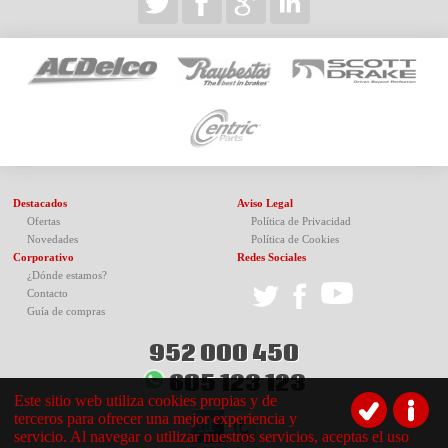
Destacados
Aviso Legal
Ofertas
Política de Privacidad
Novedades
Política de Cookies
Corporativo
Redes Sociales
¿Dónde estamos?
Contacto
Guía de compras
952 000 450
605 123 123
Este sitio web utiliza cookies propias y de
terceros para ofrecer una mejor experiencia y
servicio. Al navegar o utilizar nuestros servicios, aceptas el uso