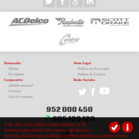
Destacados
Aviso Legal
Ofertas
Política de Privacidad
Novedades
Política de Cookies
Corporativo
Redes Sociales
¿Dónde estamos?
Contacto
Guía de compras
952 000 450
605 123 123
Este sitio web utiliza cookies propias y de
terceros para ofrecer una mejor experiencia y
servicio. Al navegar o utilizar nuestros servicios, aceptas el uso