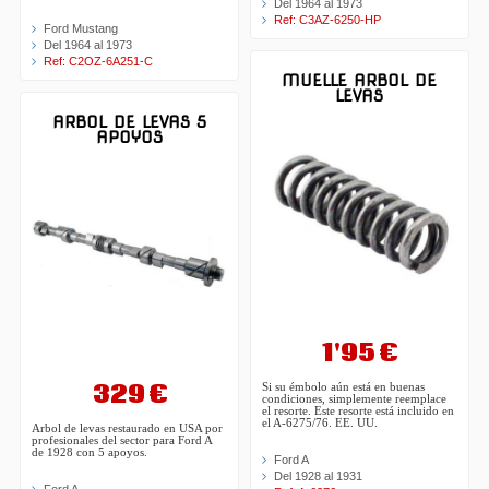
Del 1964 al 1973
Ref: C3AZ-6250-HP
Ford Mustang
Del 1964 al 1973
Ref: C2OZ-6A251-C
MUELLE ARBOL DE
LEVAS
ARBOL DE LEVAS 5
APOYOS
1'95 €
329 €
Si su émbolo aún está en buenas
condiciones, simplemente reemplace
el resorte. Este resorte está incluido en
el A-6275/76. EE. UU.
Arbol de levas restaurado en USA por
profesionales del sector para Ford A
de 1928 con 5 apoyos.
Ford A
Del 1928 al 1931
Ford A