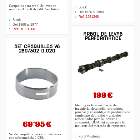
Casquillos para arbol de levas de
Buick
motores H J y R de GM. Ver listado.
Del 1976 al 1980
Ref: 1251348
Buick
Del 1968 al 1977
Ref: BU-CC418
ARBOL DE LEVAS
PERFORMANCE
SET CASQUILLOS V8
289/302 0.020
199 €
Melling es líder en diseño de
ingeniería, desarrollo, prototipos,
pruebas y ensamblaje de productos de
suministro de fluidos y artículos
relacionados para la industria
69'95 €
automotriz OEM, así como para la
industria del mercado de repuestos.
Set de casquillos para arbol de levas
Ford Mustang
con sobremedida 0.020.