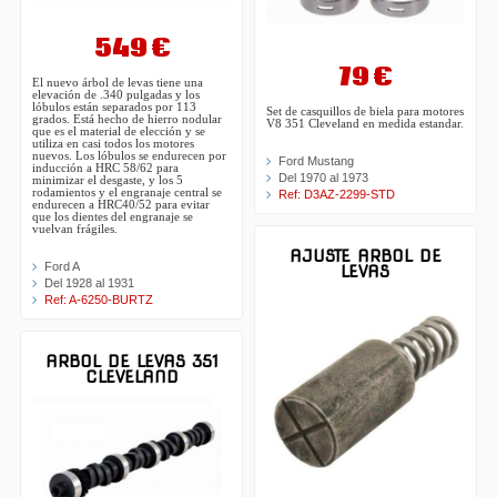
549 €
79 €
El nuevo árbol de levas tiene una
elevación de .340 pulgadas y los
lóbulos están separados por 113
Set de casquillos de biela para motores
grados. Está hecho de hierro nodular
V8 351 Cleveland en medida estandar.
que es el material de elección y se
utiliza en casi todos los motores
nuevos. Los lóbulos se endurecen por
Ford Mustang
inducción a HRC 58/62 para
Del 1970 al 1973
minimizar el desgaste, y los 5
rodamientos y el engranaje central se
Ref: D3AZ-2299-STD
endurecen a HRC40/52 para evitar
que los dientes del engranaje se
vuelvan frágiles.
AJUSTE ARBOL DE
Ford A
LEVAS
Del 1928 al 1931
Ref: A-6250-BURTZ
ARBOL DE LEVAS 351
CLEVELAND