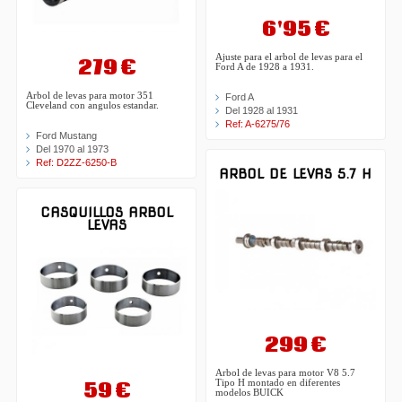
6'95 €
Ajuste para el arbol de levas para el
279 €
Ford A de 1928 a 1931.
Arbol de levas para motor 351
Ford A
Cleveland con angulos estandar.
Del 1928 al 1931
Ref: A-6275/76
Ford Mustang
Del 1970 al 1973
Ref: D2ZZ-6250-B
ARBOL DE LEVAS 5.7 H
CASQUILLOS ARBOL
LEVAS
299 €
Arbol de levas para motor V8 5.7
59 €
Tipo H montado en diferentes
modelos BUICK