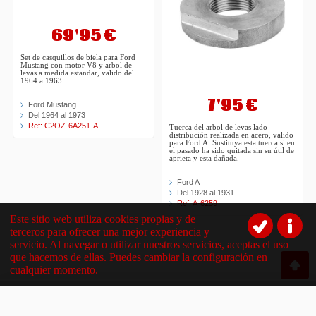
69'95 €
Set de casquillos de biela para Ford
Mustang con motor V8 y arbol de
levas a medida estandar, valido del
1964 a 1963
7'95 €
Ford Mustang
Del 1964 al 1973
Ref: C2OZ-6A251-A
Tuerca del arbol de levas lado
distribución realizada en acero, valido
para Ford A. Sustituya esta tuerca si en
el pasado ha sido quitada sin su útil de
aprieta y esta dañada.
Ford A
Del 1928 al 1931
Ref: A-6259
Este sitio web utiliza cookies propias y de
terceros para ofrecer una mejor experiencia y
servicio. Al navegar o utilizar nuestros servicios, aceptas el uso
que hacemos de ellas. Puedes cambiar la configuración en
cualquier momento.
Compartir