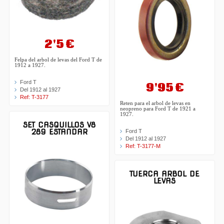
2'5 €
Felpa del arbol de levas del Ford T de
1912 a 1927.
Ford T
9'95 €
Del 1912 al 1927
Ref: T-3177
Reten para el arbol de levas en
neopreno para Ford T de 1921 a
1927.
SET CASQUILLOS V8
289 ESTANDAR
Ford T
Del 1912 al 1927
Ref: T-3177-M
TUERCA ARBOL DE
LEVAS