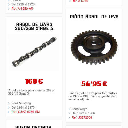
Ref: A-6276
Del 1928 al 1928
Ref: A-6250-AR
PIÑÓN ÁRBOL DE LEVA
ARBOL DE LEVAS
260/289 STAGE 3
169 €
54'95 €
Arbol de levas para motores 289 y
Piñón árbol de leva para Jeep Willys
302 V8 Stage 3
de 1972 a 1986. Ver compatibilidad
en tabla adjunta.
Ford Mustang
Del 1964 al 1973
Jeep Willys
Ref: C3AZ-6250-SM
Del 1972 al 1986
Ref: J3172306
RUEDA DENTADA,