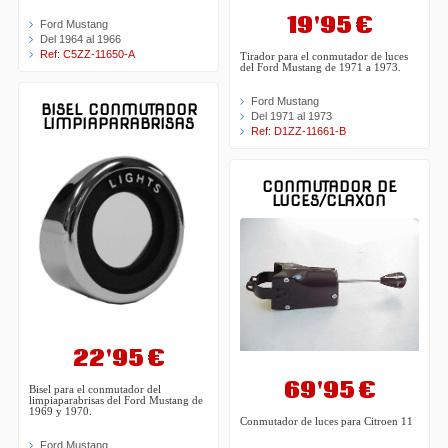
19'95 €
Ford Mustang
Del 1964 al 1966
Ref: C5ZZ-11650-A
Tirador para el conmutador de luces
del Ford Mustang de 1971 a 1973.
Ford Mustang
BISEL CONMUTADOR
Del 1971 al 1973
LIMPIAPARABRISAS
Ref: D1ZZ-11661-B
CONMUTADOR DE
LUCES/CLAXON
22'95 €
69'95 €
Bisel para el conmutador del
limpiaparabrisas del Ford Mustang de
1969 y 1970.
Conmutador de luces para Citroen 11
Ford Mustang