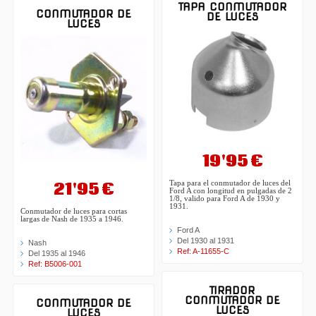
TAPA CONMUTADOR
CONMUTADOR DE
DE LUCES
LUCES
19'95 €
21'95 €
Tapa para el conmutador de luces del
Ford A con longitud en pulgadas de 2
1/8, valido para Ford A de 1930 y
1931.
Conmutador de luces para cortas
largas de Nash de 1935 a 1946.
Ford A
Del 1930 al 1931
Nash
Ref: A-11655-C
Del 1935 al 1946
Ref: B5006-001
TIRADOR
CONMUTADOR DE
CONMUTADOR DE
LUCES
LUCES