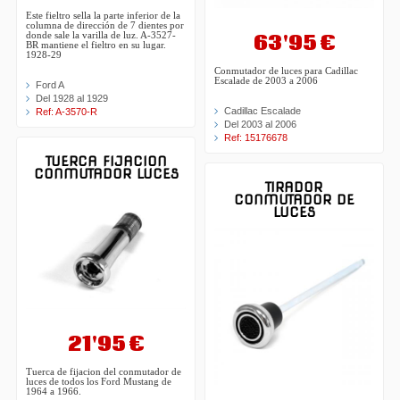
Este fieltro sella la parte inferior de la
columna de dirección de 7 dientes por
63'95 €
donde sale la varilla de luz. A-3527-
BR mantiene el fieltro en su lugar.
1928-29
Conmutador de luces para Cadillac
Escalade de 2003 a 2006
Ford A
Del 1928 al 1929
Cadillac Escalade
Ref: A-3570-R
Del 2003 al 2006
Ref: 15176678
TUERCA FIJACION
CONMUTADOR LUCES
TIRADOR
CONMUTADOR DE
LUCES
21'95 €
Tuerca de fijacion del conmutador de
luces de todos los Ford Mustang de
1964 a 1966.