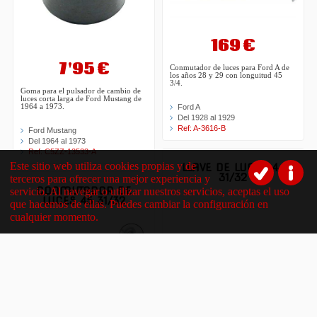
169 €
7'95 €
Conmutador de luces para Ford A de
los años 28 y 29 con longuitud 45
3/4.
Goma para el pulsador de cambio de
luces corta larga de Ford Mustang de
1964 a 1973.
Ford A
Del 1928 al 1929
Ref: A-3616-B
Ford Mustang
Del 1964 al 1973
Ref: C5ZZ-13533-A
Este sitio web utiliza cookies propias y de
LLAVE DE LUCES 44
31/32
terceros para ofrecer una mejor experiencia y
CONMUTADOR DE
servicio. Al navegar o utilizar nuestros servicios, aceptas el uso
LUCES 45 31/32
que hacemos de ellas. Puedes cambiar la configuración en
cualquier momento.
169 €
Conmutador de luces para Ford A de