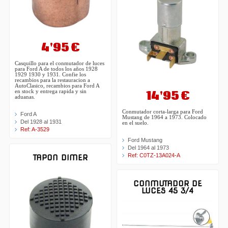
4'95 €
Casquillo para el conmutador de luces
para Ford A de todos los años 1928
1929 1930 y 1931. Confie los
recambios para la restauracion a
AutoClasico, recambios para Ford A
14'95 €
en stock y entrega rapida y sin
aduanas.
Conmutador corta-larga para Ford
Ford A
Mustang de 1964 a 1973. Colocado
Del 1928 al 1931
en el suelo.
Ref: A-3529
Ford Mustang
Del 1964 al 1973
Ref: C0TZ-13A024-A
TAPON DIMER
CONMUTADOR DE
LUCES 45 3/4