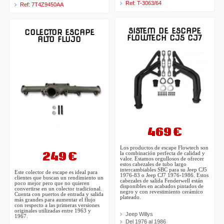
Ref: T-3063/64
Ref: 7T4Z9450AA
SISTEM DE ESCAPE
COLECTOR ESCAPE
FLOWTECH CJ5 CJ7
ALTO FLUJO
469 €
Los productos de escape Flowtech son
249 €
la combinación perfecta de calidad y
valor. Estamos orgullosos de ofrecer
estos cabezales de tubo largo
intercambiables SBC para su Jeep CJ5
Este colector de escape es ideal para
1976-83 o Jeep CJ7 1976-1986. Estos
clientes que buscan un rendimiento un
cabezales de salida Fenderwell están
poco mejor pero que no quieren
disponibles en acabados pintados de
convertirse en un colector tradicional.
negro y con revestimiento cerámico
Cuenta con puertos de entrada y salida
plateado.
más grandes para aumentar el flujo
con respecto a las primeras versiones
originales utilizadas entre 1963 y
Jeep Willys
1967.
Del 1976 al 1986