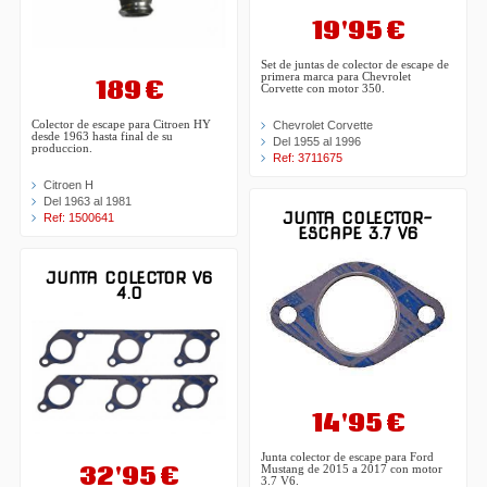
19'95 €
Set de juntas de colector de escape de
primera marca para Chevrolet
189 €
Corvette con motor 350.
Colector de escape para Citroen HY
Chevrolet Corvette
desde 1963 hasta final de su
Del 1955 al 1996
produccion.
Ref: 3711675
Citroen H
Del 1963 al 1981
JUNTA COLECTOR-
Ref: 1500641
ESCAPE 3.7 V6
JUNTA COLECTOR V6
4.0
14'95 €
Junta colector de escape para Ford
32'95 €
Mustang de 2015 a 2017 con motor
3.7 V6.