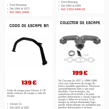
Ford Mustang
Ford Mustang
Del 1964 al 1969
Del 1964 al 1973
Ref: C3OZ-9430-H2
Ref: 6901-2HKR
COLECTOR DE ESCAPE
CODO DE ESCAPE BN
199 €
139 €
Su Corvette de 1957 y 1966-1980
vino con colectores de escape de
hierro fundido específicos. Fluyeron
razonablemente bien y son muy
Codo de escape para Citroen 11 B
durables. Con el tiempo, las
desde colector de escape a caña de
superficies de la brida y la junta
escape.
pueden deformarse y causar fugas de
escape y fallas en el motor. Si su
tiempo se retrasa demasiado bajo,
Citroen 11
puede sobrecalentar sus múltiples que
pueden deformarlos o incluso
Del 1932 al 1957