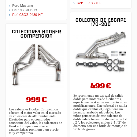
Ref: JE-13560-FLT
Ford Mustang
Del 1965 al 1973
Ref: C3OZ-9430-HF
COLECTOR DE ESCAPE
170-200
COLECTORES HOOKER
COMPETICION
499 €
Se recomienda un cabezal de salida
999 €
doble para motores de 6 cilindros,
especialmente si no se realizarán otras
modificaciones. Este cabezal de salida
doble que cambia el juego tiene un
Los cabezales Hooker Competition
hermoso acabado niquelado. Los
ofrecen el mejor valor en el mercado
tubos primarios de este colector de
de colectores de alto rendimiento.
doble salida tienen un diámetro de 1-1
Diseñados para el comprador
/ 2 ", los colectores miden 2-1 / 2" de
consciente del valor, los colectores de
diámetro con una brida de montaje de
Hooker Competition ofrecen
5/16 "de grosor.
características premium a un precio
muy competitivo.