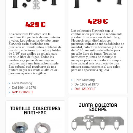
429 €
429 €
Los colectores Flowtech son la
combinación perfecta de rendimiento
Los colectores Flowtech son la
y valor. Los colectores de tubo largo
combinación perfecta de rendimiento
Flowtech están diseñados con
y valor. Los colectores de tubo largo
precisión utilizando tubos doblados de
Flowtech están diseñados con
mandril, colectores formados y bridas
precisión utilizando tubos doblados de
de 5/16" con anillos de sellado para
mandril, colectores formados y bridas
un sello libre de fugas. Todos los
de 5/16" con anillos de sellado para
hardwares y juntas de montaje se
un sello libre de fugas. Todos los
incluyen para una instalación simple.
hardwares y juntas de montaje se
Este cabezal está recubierto de una
incluyen para una instalación simple.
pintura negra resistente al alto calor
Este cabezal está recubierto de una
para una apariencia sigilosa.
pintura negra resistente al alto calor
para una apariencia sigilosa.
Ford Mustang
Ford Mustang
Del 1969 al 1973
Del 1964 al 1970
Ref: 12100FLT
Ref: 12102FLT
JUNTA COLECTOR
TORNILLO COLECTORES
ESCAPE
ADM-ESC