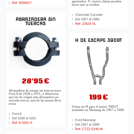
agrietarlos. Y, ciertos climas pueden
Ref: 6500017
hacer que se oxiden.
Chevrolet Corvette
ABRAZADERA SIN
Del 1957 al 1980
TUERCAS
Ref: 22923-VL
H DE ESCAPE 390GT
28'95 €
Abrazadera de escape sin tuercas para
Ford A de 1928 a 1931, a diferencia
199 €
que las de origen esta abrazadera no
necesita tuerca, una de las piezas lleva
rosca.
Union en H para el motor 390GT
instalado en Mustang de 1967 a 1968.
Ford A
Del 1928 al 1931
Ford Mustang
Ref: A-5251-X
Del 1967 al 1968
Ref: C7ZZ-5246-M